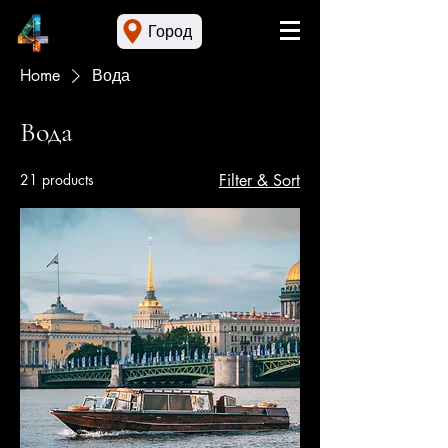
Город
Home
Вода
Вода
21 products
Filter & Sort