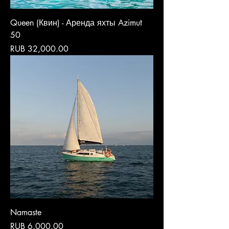
Queen (Квин) - Аренда яхты Azimut
50
Price
RUB 32,000.00
Namaste
Price
RUB 6,000.00