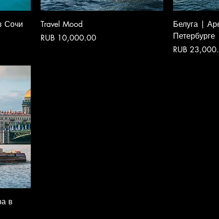
в Сочи
Travel Mood
Белуга | Ар
Петербурге
Price
RUB 10,000.00
Price
RUB 23,000
ра в