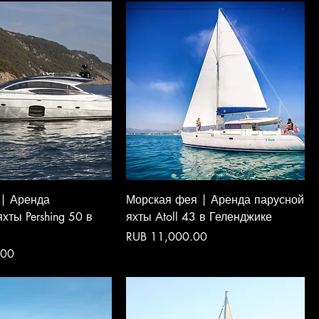
 | Аренда
Морская фея | Аренда парусной
хты Pershing 50 в
яхты Atoll 43 в Геленджике
Price
RUB 11,000.00
.00