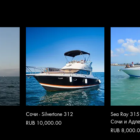
Сочи - Silvertone 312
Sea Ray 315
Сочи и Адл
Price
RUB 10,000.00
Price
RUB 8,000.