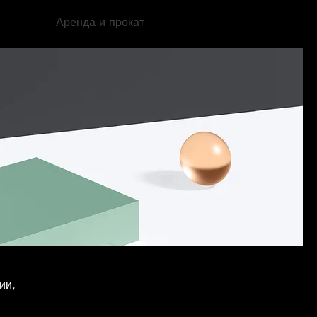
е туры
Аренда и прокат
More
ии,