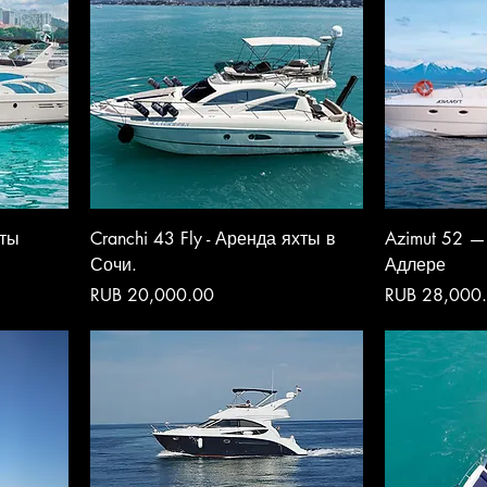
хты
Cranchi 43 Fly - Аренда яхты в
Azimut 52 —
Сочи.
Адлере
Price
Price
RUB 20,000.00
RUB 28,000