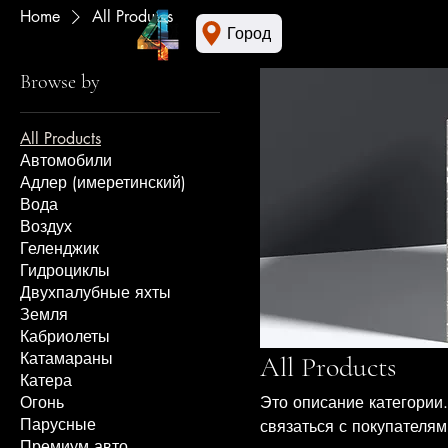
Home
All Products
Город
Browse by
All Products
Автомобили
Адлер (имеретинский)
Вода
Воздух
Геленджик
Гидроциклы
Двухпалубные яхты
Земля
Кабриолеты
Катамараны
All Products
Катера
Огонь
Это описание категории.
Парусные
связаться с покупателям
Премиум авто