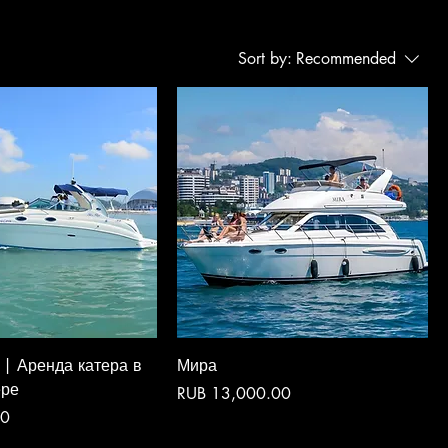
Sort by:
Recommended
 | Аренда катера в
Мира
ере
Price
RUB 13,000.00
00