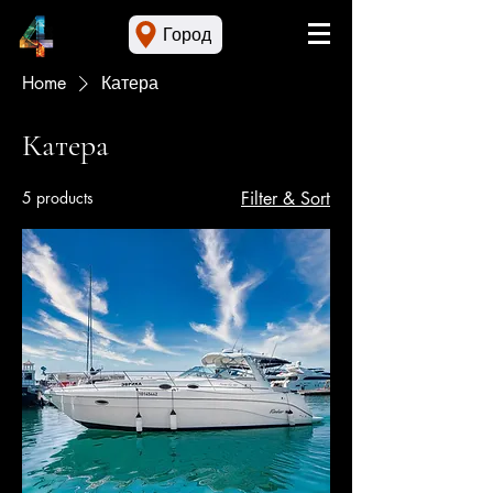
Город
Home
Катера
Катера
5 products
Filter & Sort