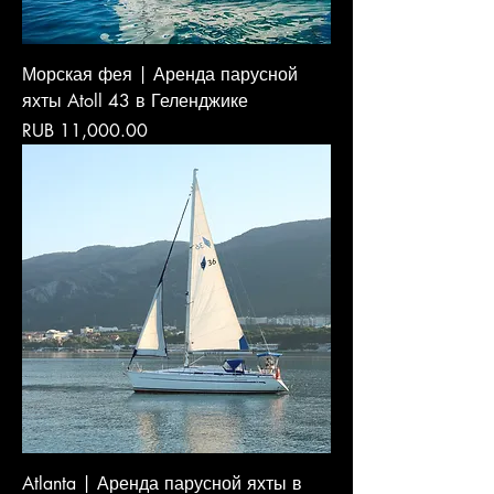
Морская фея | Аренда парусной
яхты Atoll 43 в Геленджике
Price
RUB 11,000.00
Atlanta | Аренда парусной яхты в