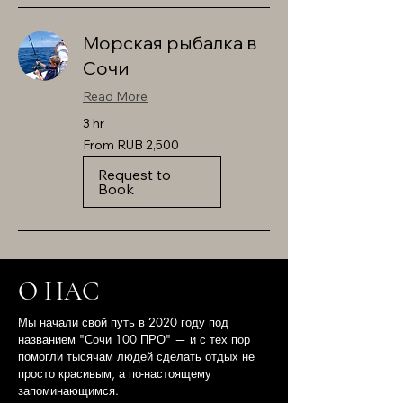
Морская рыбалка в
Сочи
Read More
3 hr
From
From RUB 2,500
2,500
Russian
rubles
Request to
Book
О НАС
Мы начали свой путь в 2020 году под
названием "Сочи 100 ПРО" — и с тех пор
помогли тысячам людей сделать отдых не
просто красивым, а по-настоящему
запоминающимся.